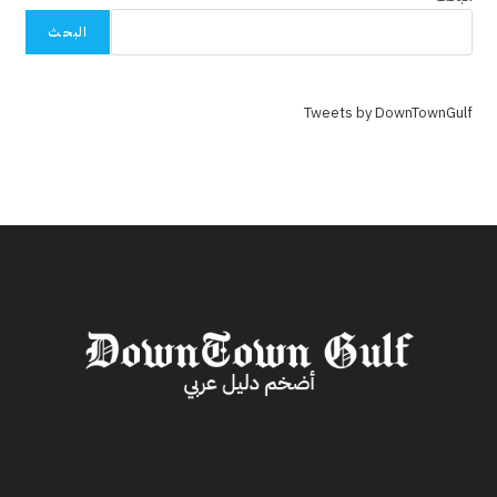
البحث
Tweets by DownTownGulf