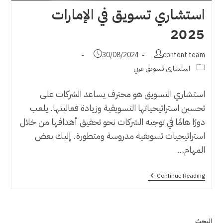
استشاري تسويق في الإمارات
2025
Post
Post
30/08/2024
content team
published:
author:
Post
استشاري تسويق عربي
category:
استشاري التسويق هو محترف يساعد الشركات على
تحسين استراتيجياتها التسويقية وزيادة فعاليتها. يلعب
دورًا هامًا في توجيه الشركات نحو تحقيق أهدافها من خلال
استراتيجيات تسويقية مدروسة ومتطورة. إليك بعض
المهام…
استشاري
Continue Reading
تسويق
في
الإمارات
2025
البحث