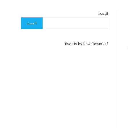
البحث
البحث
Tweets by DownTownGulf