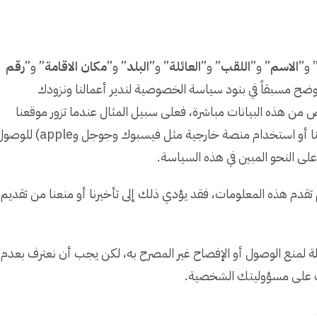
 و”
الاسم
” و”
اللقب
” و”
العائلة
” و”
البلد
” و”
مكان الاقامة
” و”
رقم
توضح مسبقاً في بنود سياسة الخصوصية لندير أعمالنا ونزودك
من هذه البيانات مباشرة، فعلى سبيل المثال عندما تزور موقعنا
وتسجل لدينا كمستخدم (إما عن طريق إنشاء حساب لدينا أو استخدام منصة خارجية مثل فيسبوك وجوجل وple
ى النحو المبين في هذه السياسة.
قدم هذه المعلومات، فقد يؤدي ذلك إلى تأخيرنا أو منعنا من تقديم
عالة لمنع الوصول أو الإفصاح غير المصرح به، لكن يجب أن نعترف بعدم
تك على مسؤوليتك الشخصية.