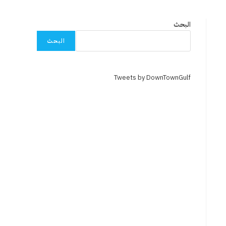
البحث
البحث
Tweets by DownTownGulf