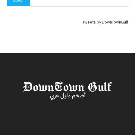
البحث
Tweets by DownTownGulf