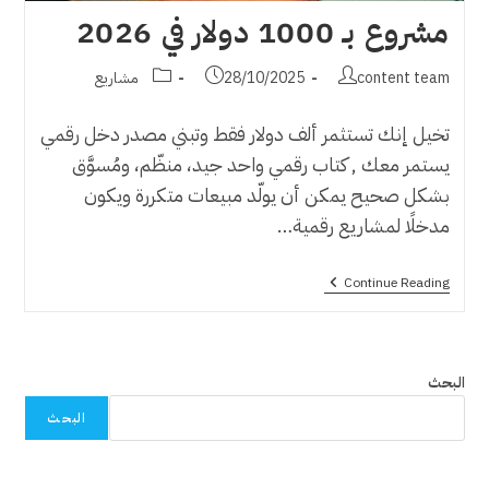
مشروع بـ 1000 دولار في 2026
Post
Post
Post
content team
28/10/2025
مشاريع
category:
published:
author:
تخيل إنك تستثمر ألف دولار فقط وتبني مصدر دخل رقمي
يستمر معك , كتاب رقمي واحد جيد، منظّم، ومُسوَّق
بشكل صحيح يمكن أن يولّد مبيعات متكررة ويكون
مدخلًا لمشاريع رقمية…
مشروع
Continue Reading
بـ
1000
دولار
في
2026
البحث
البحث