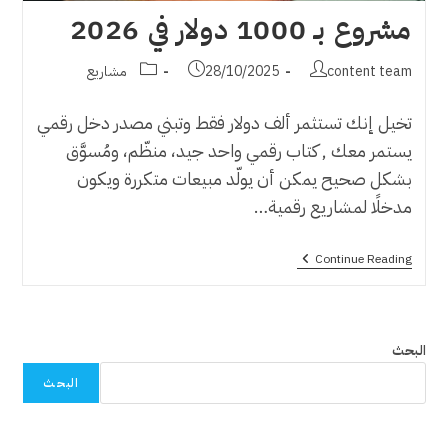
مشروع بـ 1000 دولار في 2026
Post
Post
Post
content team
28/10/2025
مشاريع
category:
published:
author:
تخيل إنك تستثمر ألف دولار فقط وتبني مصدر دخل رقمي
يستمر معك , كتاب رقمي واحد جيد، منظّم، ومُسوَّق
بشكل صحيح يمكن أن يولّد مبيعات متكررة ويكون
مدخلًا لمشاريع رقمية…
مشروع
Continue Reading
بـ
1000
دولار
في
2026
البحث
البحث