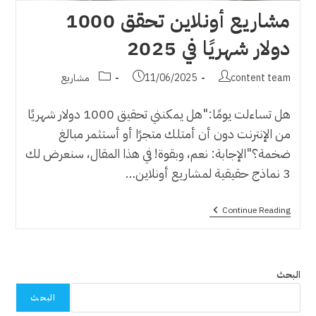
مشاريع أونلاين تحقق 1000
دولار شهريًا في 2025
Post
Post
Post
content team
11/06/2025
مشاريع
category:
published:
author:
هل تساءلت يومًا:"هل يمكنني تحقيق 1000 دولار شهريًا
من الإنترنت دون أن أمتلك متجرًا أو أستثمر مبالغ
ضخمة؟"الإجابة: نعم، وبقوة! في هذا المقال، سنعرض لك
3 نماذج حقيقية لمشاريع أونلاين…
مشاريع
Continue Reading
أونلاين
تحقق
1000
دولار
شهريًا
البحث
في
2025
البحث