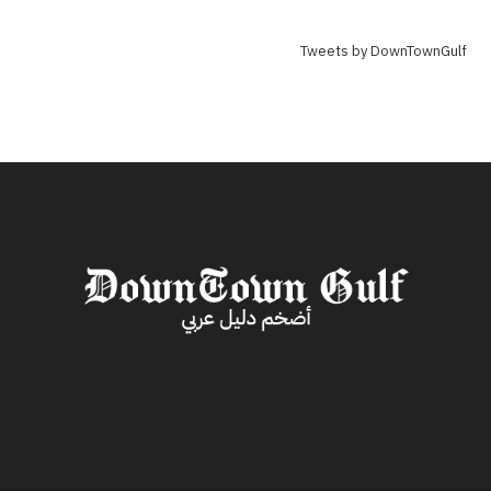
Tweets by DownTownGulf