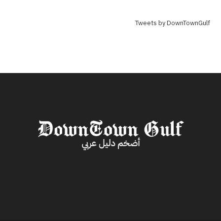
Tweets by DownTownGulf