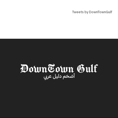
Tweets by DownTownGulf