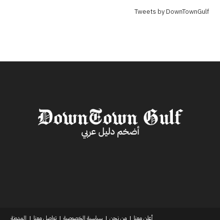
Tweets by DownTownGulf
أعلن معنا
من نحن
سياسية الخصوصية
تواصل معنا
المدونة