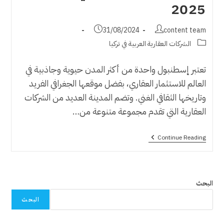
2025
Post
Post
31/08/2024
content team
published:
author:
Post
الشركات العقارية العربية في تركيا
category:
تعتبر إسطنبول واحدة من أكثر المدن حيوية وجاذبية في
العالم للاستثمار العقاري، بفضل موقعها الجغرافي الفريد
وتاريخها الثقافي الغني. وتضم المدينة العديد من الشركات
العقارية التي تقدم مجموعة متنوعة من…
اسماء
Continue Reading
شركات
عقارية
في
اسطنبول
2025
البحث
البحث