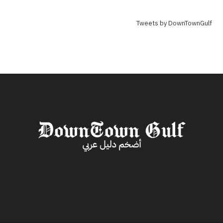
Tweets by DownTownGulf