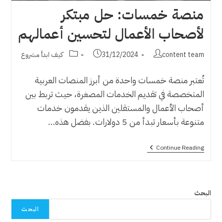
منصة خمسات: حل مبتكر
لأصحاب الأعمال لتحسين أعمالهم
Post
Post
Post
content team
31/12/2024
كيف ابدأ مشروع
category:
published:
author:
تُعتبر منصة خمسات واحدة من أبرز المنصات العربية
المتخصصة في تقديم الخدمات المصغرة، حيث تربط بين
أصحاب الأعمال والمستقلين الذين يقدمون خدمات
متنوعة بأسعار تبدأ من 5 دولارات. بفضل هذه…
منصة
Continue Reading
خمسات:
حل
مبتكر
لأصحاب
الأعمال
البحث
لتحسين
أعمالهم
البحث