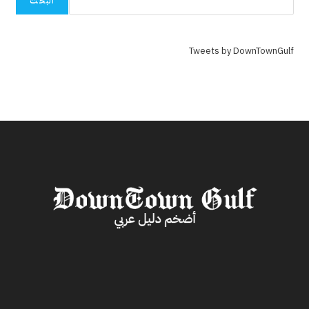
البحث
Tweets by DownTownGulf