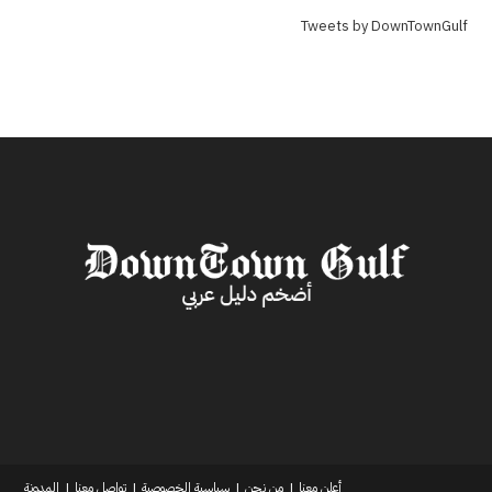
Tweets by DownTownGulf
أعلن معنا
من نحن
سياسية الخصوصية
تواصل معنا
المدونة