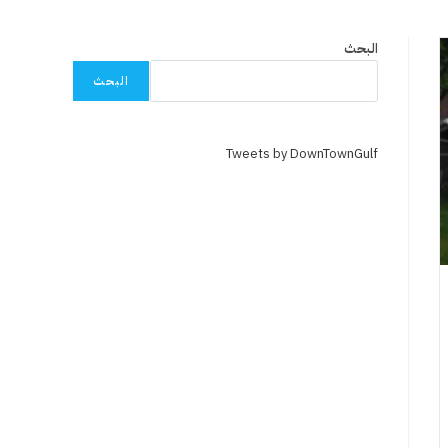
البحث
البحث
Tweets by DownTownGulf