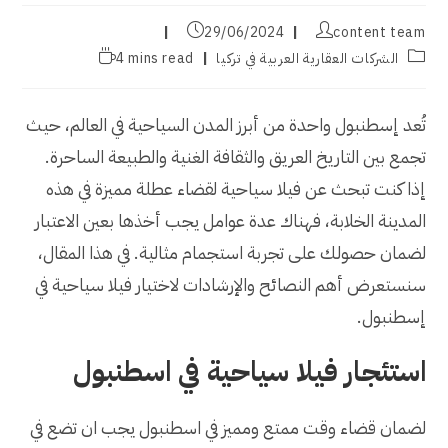
Post
Post
29/06/2024
content team
published:
author:
Reading
Post
الشركات العقارية العربية في تركيا
4 mins read
time:
category:
تُعد إسطنبول واحدة من أبرز المدن السياحية في العالم، حيث
تجمع بين التاريخ العريق والثقافة الغنية والطبيعة الساحرة.
إذا كنت تبحث عن فيلا سياحية لقضاء عطلة مميزة في هذه
المدينة الخلابة، فهناك عدة عوامل يجب أخذها بعين الاعتبار
لضمان حصولك على تجربة استجمام مثالية. في هذا المقال،
سنستعرض أهم النصائح والإرشادات لاختيار فيلا سياحية في
إسطنبول.
استئجار فيلا سياحية في اسطنبول
لضمان قضاء وقت ممتع ومميز في اسطنبول يجب ان تضع في