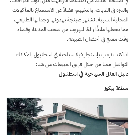
في صبنجة العديد من الأنشطة الترفيهية مثل ركوب الدراجات،
والتنزه في الغابات، والتخييم، فضلاً عن الاستمتاع بالمأكولات
المحلية الشهية. تشتهر صبنجة بهدوئها وجمالها الطبيعي،
مما يجعلها ملاذًا رائعًا للهروب من صخب المدينة وقضاء
وقت ممتع في أحضان الطبيعة.
اذا كنت ترغب بإستجار فيلا سياحية في اسطنبول بامكانك
التواصل معنا من خلال فريق المبيعات من هنا:
دليل الفلل السياحية في اسطنبول
منطقة بيكوز